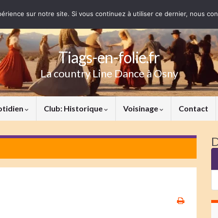
érience sur notre site. Si vous continuez à utiliser ce dernier, nous co
Tiags-en-folie.fr
La country Line Dance à Osny
otidien
Club: Historique
Voisinage
Contact
D