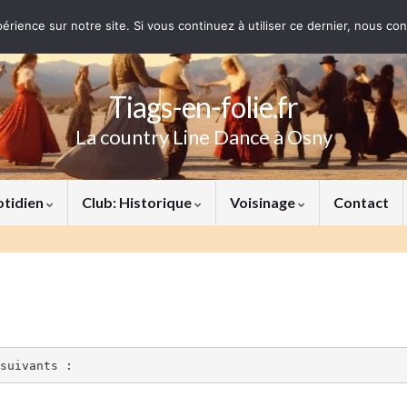
érience sur notre site. Si vous continuez à utiliser ce dernier, nous co
Tiags-en-folie.fr
La country Line Dance à Osny
otidien
Club: Historique
Voisinage
Contact
suivants :