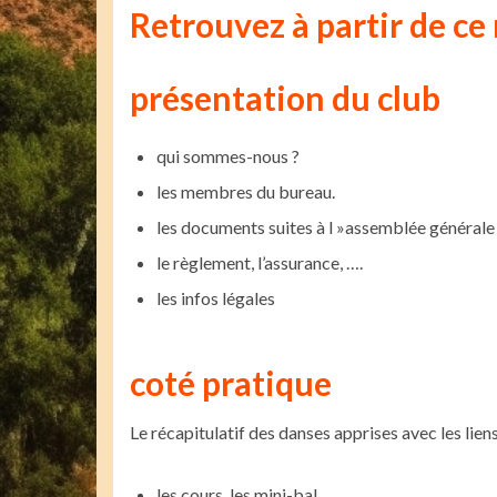
Retrouvez à partir de ce
présentation du club
qui sommes-nous ?
les membres du bureau.
les documents suites à l »assemblée générale
le règlement, l’assurance, ….
les infos légales
coté pratique
Le récapitulatif des danses apprises avec les lien
les cours, les mini-bal