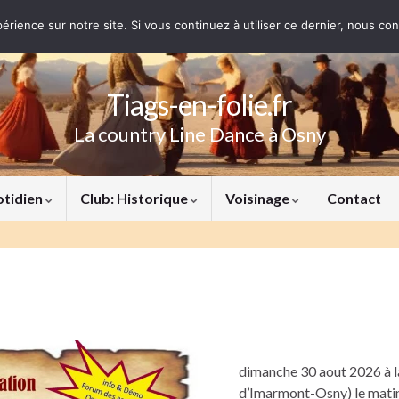
érience sur notre site. Si vous continuez à utiliser ce dernier, nous co
Tiags-en-folie.fr
La country Line Dance à Osny
otidien
Club: Historique
Voisinage
Contact
dimanche 30 aout 2026 à la
d’Imarmont-Osny) le mati