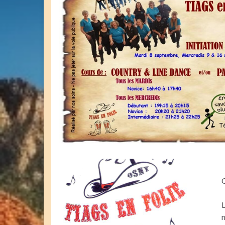
O
L
m