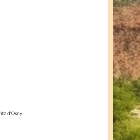
s
itz d’Osny