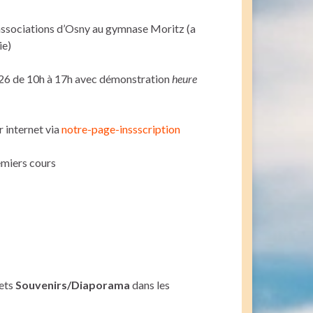
 associations d’Osny au gymnase Moritz (a
ie)
6 de 10h à 17h avec démonstration
heure
r internet via
notre-page-inssscription
remiers cours
lets
Souvenirs/Diaporama
dans les