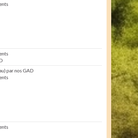
ents
ents
AD
au) par nos GAD
ents
ents