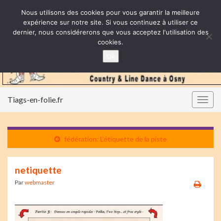
Nous utilisons des cookies pour vous garantir la meilleure
expérience sur notre site. Si vous continuez à utiliser ce
dernier, nous considérerons que vous acceptez l'utilisation des
cookies.
Ok
Tiags-en-folie.fr
Togg
navig
fédération: L’étiquette de la piste
netiquette
Par
webmaster