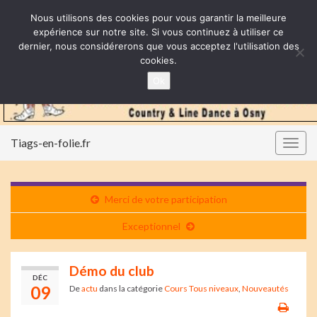
Nous utilisons des cookies pour vous garantir la meilleure
expérience sur notre site. Si vous continuez à utiliser ce
dernier, nous considérerons que vous acceptez l'utilisation des
cookies.
Ok
Tiags-en-folie.fr
Togg
navig
Merci de votre participation
Exceptionnel
Démo du club
DÉC
09
De
actu
dans la catégorie
Cours Tous niveaux
,
Nouveautés