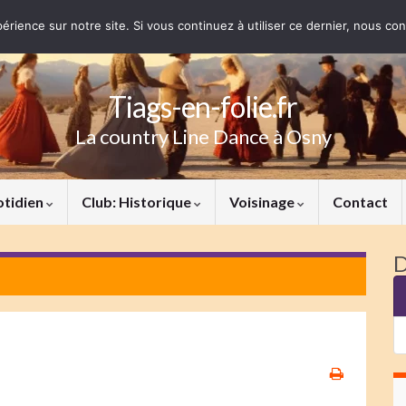
érience sur notre site. Si vous continuez à utiliser ce dernier, nous co
Tiags-en-folie.fr
La country Line Dance à Osny
otidien
Club: Historique
Voisinage
Contact
D