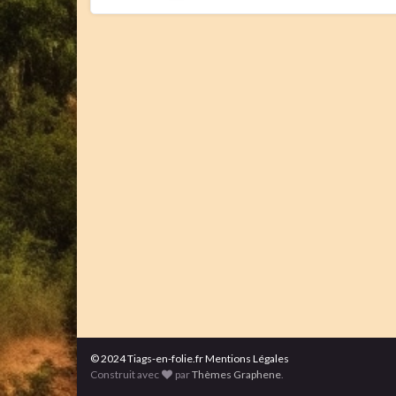
© 2024 Tiags-en-folie.fr Mentions Légales
Construit avec
par
Thèmes Graphene
.