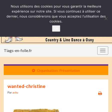
Nous utilisons des cookies pour vous garantir la meilleure
expérience sur notre site. Si vous continuez à utiliser ce
dernier, nous considérerons que vous acceptez l'utilisation des
cookies.
Ok
Tiags-en-folie.fr
Togg
navig
Organisation: Présentation
wanted-christine
Par
actu