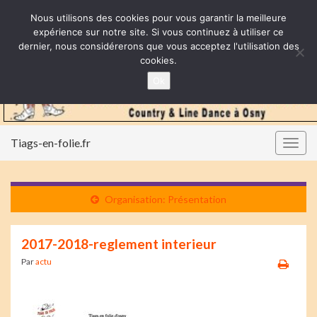
Nous utilisons des cookies pour vous garantir la meilleure
expérience sur notre site. Si vous continuez à utiliser ce
dernier, nous considérerons que vous acceptez l'utilisation des
cookies.
Ok
Tiags-en-folie.fr
Togg
navig
Organisation: Présentation
2017-2018-reglement interieur
Par
actu