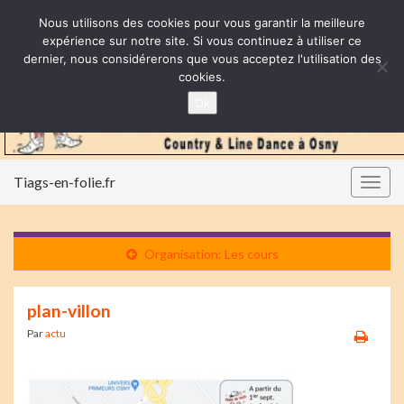
Nous utilisons des cookies pour vous garantir la meilleure
expérience sur notre site. Si vous continuez à utiliser ce
dernier, nous considérerons que vous acceptez l'utilisation des
cookies.
Ok
Tiags-en-folie.fr
Togg
navig
Organisation: Les cours
plan-villon
Par
actu