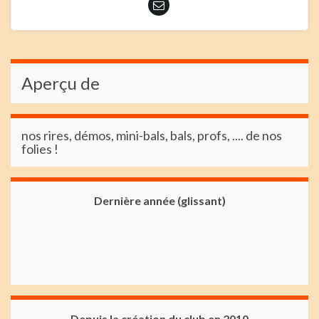
Aperçu de
nos rires, démos, mini-bals, bals, profs, .... de nos
folies !
Dernière année (glissant)
Depuis la création du club en 2010