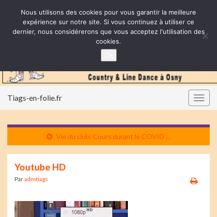
Nous utilisons des cookies pour vous garantir la meilleure
expérience sur notre site. Si vous continuez à utiliser ce
dernier, nous considérerons que vous acceptez l'utilisation des
cookies.
Ok
Tiags-en-folie.fr
Togg
navig
Vie du club: Cours durant le COVID …
Youtube HD
Par
admtiags