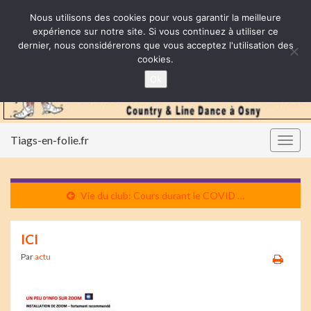
Nous utilisons des cookies pour vous garantir la meilleure
expérience sur notre site. Si vous continuez à utiliser ce
dernier, nous considérerons que vous acceptez l'utilisation des
cookies.
Ok
Tiags-en-folie.fr
Togg
navig
Vie du club: Cours durant le COVID …
ICI
Par
actu