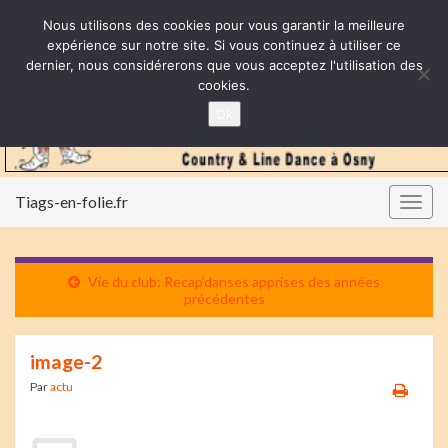
Nous utilisons des cookies pour vous garantir la meilleure
expérience sur notre site. Si vous continuez à utiliser ce
dernier, nous considérerons que vous acceptez l'utilisation des
cookies.
Ok
Tiags-en-folie.fr
Togg
navig
Vie du club: Recap’danses apprises des années
précédentes
image-2
Par
actu