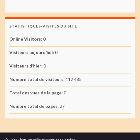
STATISTIQUES-VISITES DU SITE
Online Visitors:
0
Visiteurs aujourd’hui:
0
Visiteurs d’hier:
0
Nombre total de visiteurs:
112 485
Total des vues de la page:
0
Nombre total de pages:
27
© 2024 Tiags-en-folie.fr Mentions Légales