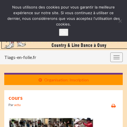
Nous utilisons des cookies pour vous garantir la meilleure
expérience sur notre site. Si vous continuez à utiliser ce
dernier, nous considérerons que vous acceptez l'utilisation des
cookies.
Ok
Tiags-en-folie.fr
Togg
navig
Organisation: Inscription
cours
Par
actu