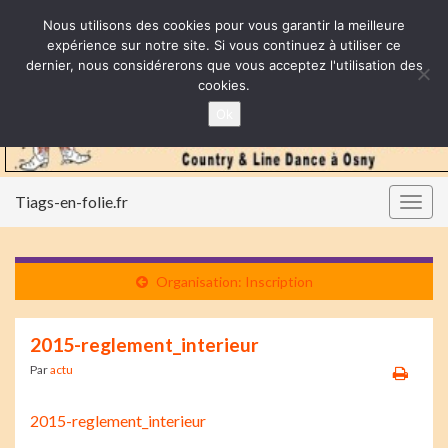
Nous utilisons des cookies pour vous garantir la meilleure
expérience sur notre site. Si vous continuez à utiliser ce
dernier, nous considérerons que vous acceptez l'utilisation des
cookies.
Ok
Tiags-en-folie.fr
Togg
navig
Organisation: Inscription
2015-reglement_interieur
Par
actu
2015-reglement_interieur