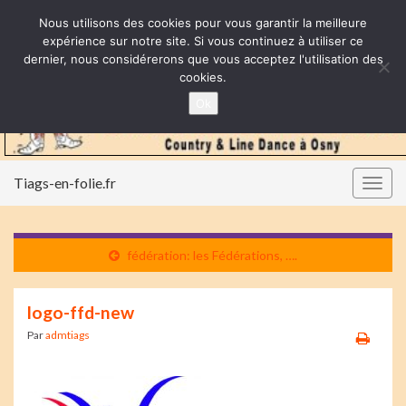
Nous utilisons des cookies pour vous garantir la meilleure
expérience sur notre site. Si vous continuez à utiliser ce
dernier, nous considérerons que vous acceptez l'utilisation des
cookies.
Ok
Tiags-en-folie.fr
Togg
navig
fédération: les Fédérations, ….
logo-ffd-new
Par
admtiags