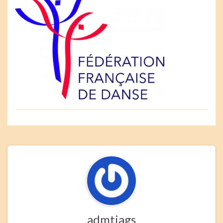
admtiags