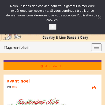
Nous utilisons des cookies pour vous garantir la meilleure
expérience sur notre site. Si vous continuez à utiliser ce
dernier, nous considérerons que vous acceptez l'utilisation des
cookies.
Ok
Tiags-en-folie.fr
Togg
navig
Actu du Club
avant-noel
Par
actu