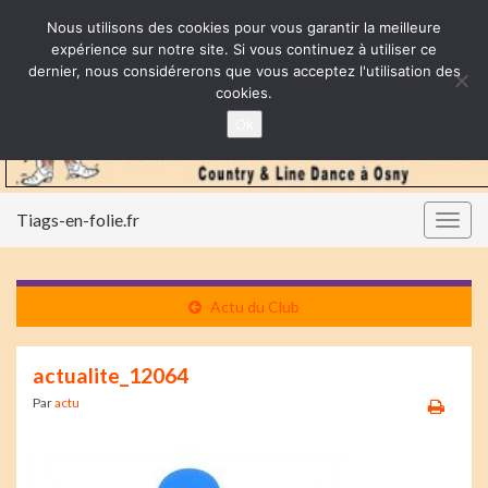
Nous utilisons des cookies pour vous garantir la meilleure
expérience sur notre site. Si vous continuez à utiliser ce
dernier, nous considérerons que vous acceptez l'utilisation des
cookies.
Ok
Tiags-en-folie.fr
Togg
navig
Actu du Club
actualite_12064
Par
actu