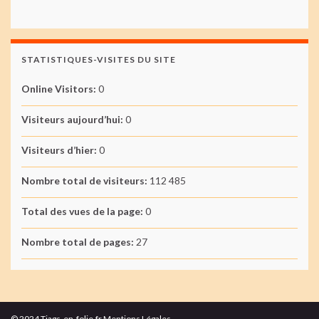
STATISTIQUES-VISITES DU SITE
Online Visitors:
0
Visiteurs aujourd’hui:
0
Visiteurs d’hier:
0
Nombre total de visiteurs:
112 485
Total des vues de la page:
0
Nombre total de pages:
27
© 2024 Tiags-en-folie.fr Mentions Légales