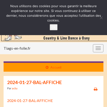
Nous utilisons des cookies pour vous garantir la meilleure
expérience sur notre site. Si vous continuez à utiliser ce
dernier, nous considérerons que vous acceptez l'utilisation des
cookies.
Ok
Tiags-en-folie.fr
Togg
navig
Accueil
2024-01-27-BAL-AFFICHE
Par
actu
2024-01-27-BAL-AFFICHE