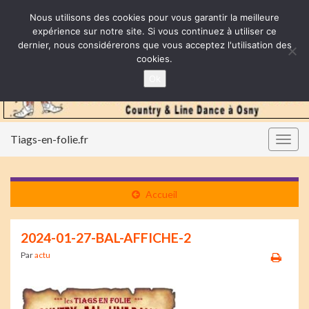
Nous utilisons des cookies pour vous garantir la meilleure
expérience sur notre site. Si vous continuez à utiliser ce
dernier, nous considérerons que vous acceptez l'utilisation des
cookies.
Ok
Tiags-en-folie.fr
Togg
navig
Accueil
2024-01-27-BAL-AFFICHE-2
Par
actu